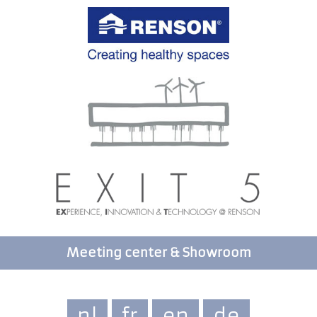
Meeting center & Showroom
nl
fr
en
de